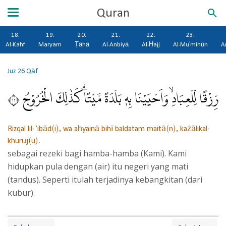
Quran
18.
19.
20.
21.
22.
23.
Al-Kahf
Maryam
Ṭāhā
Al-Anbiyā
Al-Ḥajj
Al-Mu'minūn
A
Juz 26
Qāf
رِّزْقًا لِّلْعِبَادِۙ وَاَحْيَيْنَا بِهٖ بَلْدَةً مَّيْتًاۗ كَذٰلِكَ الْخُرُوْجُ ١١
Rizqal lil-‘ibād(i), wa aḥyainā bihī baldatam maitā(n), każālikal-
khurūj(u).
sebagai rezeki bagi hamba-hamba (Kami). Kami
hidupkan pula dengan (air) itu negeri yang mati
(tandus). Seperti itulah terjadinya kebangkitan (dari
kubur).