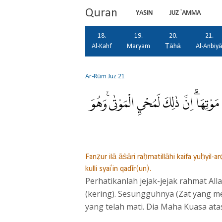
Quran
YASIN
JUZ 'AMMA
18.
19.
20.
21.
Al-Kahf
Maryam
Ṭāhā
Al-Anbiy
Ar-Rūm
Juz 21
وْتِهَاۗ اِنَّ ذٰلِكَ لَمُحْيِ الْمَوْتٰىۚ وَهُوَ
Fanẓur ilā āṡāri raḥmatillāhi kaifa yuḥyil-
kulli syai'in qadīr(un).
Perhatikanlah jejak-jejak rahmat A
(kering). Sesungguhnya (Zat yang m
yang telah mati. Dia Maha Kuasa ata