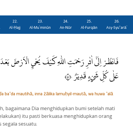
22.
23.
24.
25.
26.
ā
Al-Ḥajj
Al-Mu'minūn
An-Nūr
Al-Furqān
Asy-Syu‘arā'
فَانْظُرْ اِلٰٓى اٰثٰرِ رَحْمَتِ اللّٰهِ كَيْفَ يُحْيِ الْاَرْضَ بَعْدَ مَ
عَلٰى كُلِّ شَيْءٍ قَدِيْرٌ ٥٠
arḍa ba‘da mautihā, inna żālika lamuḥyil-mautā, wa huwa ‘alā
llah, bagaimana Dia menghidupkan bumi setelah mati
elakukan) itu pasti berkuasa menghidupkan orang
s segala sesuatu.