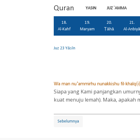
Quran
YASIN
JUZ 'AMMA
18.
19.
20.
21.
Al-Kahf
Maryam
Ṭāhā
Al-Anbiy
Juz 23
Yāsīn
Wa man nu‘ammirhu nunakkishu fil-khalq(i),
Siapa yang Kami panjangkan umurnya
kuat menuju lemah). Maka, apakah m
Sebelumnya