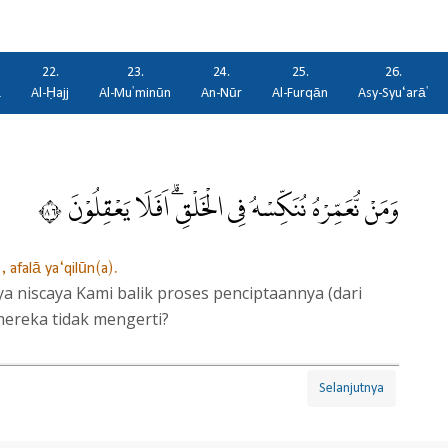
22.
23.
24.
25.
26.
ā
Al-Ḥajj
Al-Mu'minūn
An-Nūr
Al-Furqān
Asy-Syu‘arā'
وَمَنْ نُّعَمِّرْهُ نُنَكِّسْهُ فِى الْخَلْقِۗ اَفَلَا يَعْقِلُوْنَ ٦٨
 afalā ya‘qilūn(a).
 niscaya Kami balik proses penciptaannya (dari
ereka tidak mengerti?
Selanjutnya