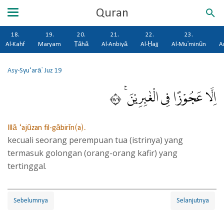
Quran
18.
19.
20.
21.
22.
23.
Al-Kahf
Maryam
Ṭāhā
Al-Anbiyā
Al-Ḥajj
Al-Mu'minūn
A
Asy-Syu‘arā'
Juz 19
اِلَّا عَجُوْزًا فِى الْغٰبِرِيْنَ ۚ ١٧١
Illā ‘ajūzan fil-gābirīn(a).
kecuali seorang perempuan tua (istrinya) yang
termasuk golongan (orang-orang kafir) yang
tertinggal.
Sebelumnya
Selanjutnya