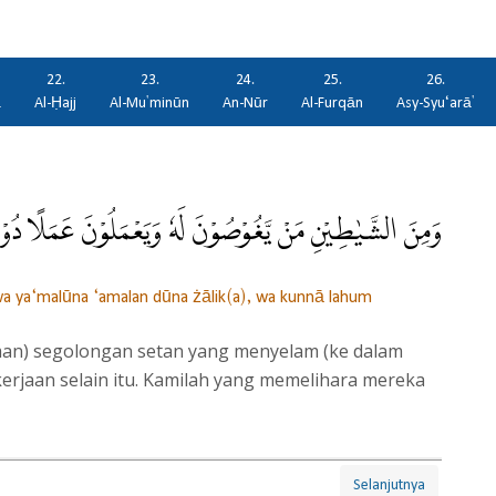
22.
23.
24.
25.
26.
ā
Al-Ḥajj
Al-Mu'minūn
An-Nūr
Al-Furqān
Asy-Syu‘arā'
وَمِنَ الشَّيٰطِيْنِ مَنْ يَّغُوْصُوْنَ لَهٗ وَيَعْمَلُوْنَ عَمَلًا دُوْنَ 
a ya‘malūna ‘amalan dūna żālik(a), wa kunnā lahum
man) segolongan setan yang menyelam (ke dalam
erjaan selain itu. Kamilah yang memelihara mereka
Selanjutnya