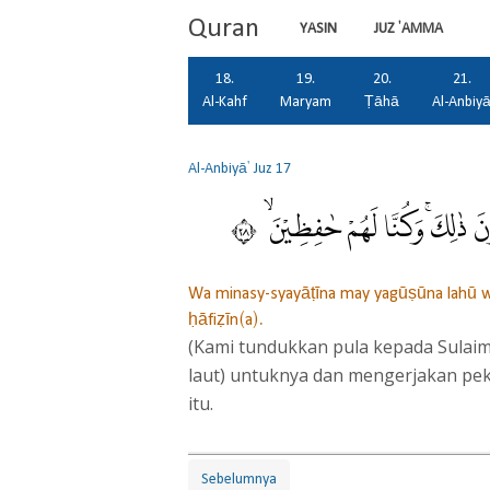
Quran
YASIN
JUZ 'AMMA
18.
19.
20.
21.
Al-Kahf
Maryam
Ṭāhā
Al-Anbiy
Al-Anbiyā'
Juz 17
ذٰلِكَۚ وَكُنَّا لَهُمْ حٰفِظِيْنَ ۙ ٨٢
Wa minasy-syayāṭīna may yagūṣūna lahū w
ḥāfiẓīn(a).
(Kami tundukkan pula kepada Sulai
laut) untuknya dan mengerjakan pek
itu.
Sebelumnya