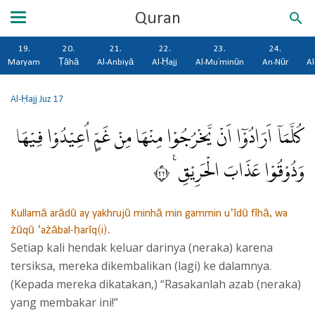
Quran
19.
20.
21.
22.
23.
24.
Maryam
Ṭāhā
Al-Anbiyā
Al-Ḥajj
Al-Mu'minūn
An-Nūr
Al
Al-Ḥajj
Juz 17
كُلَّمَآ اَرَادُوْٓا اَنْ يَّخْرُجُوْا مِنْهَا مِنْ غَمٍّ اُعِيْدُوْا فِيْهَا
وَذُوْقُوْا عَذَابَ الْحَرِيْقِ ࣖ ٢٢
Kullamā arādū ay yakhrujū minhā min gammin u‘īdū fīhā, wa
żūqū ‘ażābal-ḥarīq(i).
Setiap kali hendak keluar darinya (neraka) karena
tersiksa, mereka dikembalikan (lagi) ke dalamnya.
(Kepada mereka dikatakan,) “Rasakanlah azab (neraka)
yang membakar ini!”