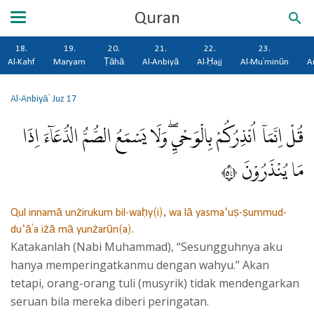
Quran
18.
19.
20.
21.
22.
23.
Al-Kahf
Maryam
Ṭāhā
Al-Anbiyā
Al-Ḥajj
Al-Mu'minūn
A
Al-Anbiyā'
Juz 17
قُلْ اِنَّمَآ اُنْذِرُكُمْ بِالْوَحْيِۖ وَلَا يَسْمَعُ الصُّمُّ الدُّعَاۤءَ اِذَا
مَا يُنْذَرُوْنَ ٤٥
Qul innamā unżirukum bil-waḥy(i), wa lā yasma‘uṣ-ṣummud-
du‘ā'a iżā mā yunżarūn(a).
Katakanlah (Nabi Muhammad), “Sesungguhnya aku
hanya memperingatkanmu dengan wahyu.” Akan
tetapi, orang-orang tuli (musyrik) tidak mendengarkan
seruan bila mereka diberi peringatan.