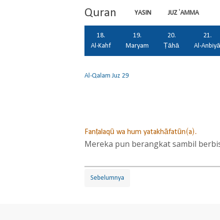
Quran
YASIN
JUZ 'AMMA
18.
19.
20.
21.
Al-Kahf
Maryam
Ṭāhā
Al-Anbiy
Al-Qalam
Juz 29
Fanṭalaqū wa hum yatakhāfatūn(a).
Mereka pun berangkat sambil berbisi
Sebelumnya