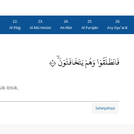
22.
23.
24.
25.
26.
ā
Al-Ḥajj
Al-Mu'minūn
An-Nūr
Al-Furqān
Asy-Syu‘arā'
فَانْطَلَقُوْا وَهُمْ يَتَخَافَتُوْنَۙ ٢٣
k-bisik,
Selanjutnya