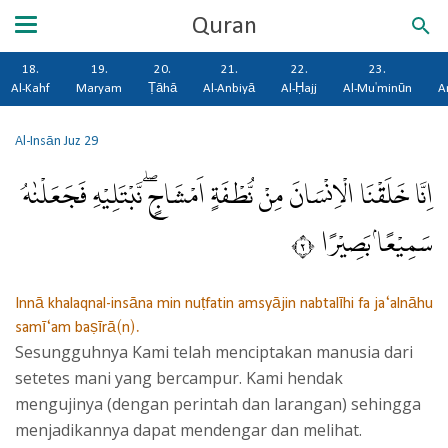
Quran
18.
19.
20.
21.
22.
23.
Al-Kahf
Maryam
Ṭāhā
Al-Anbiyā
Al-Ḥajj
Al-Mu'minūn
A
Al-Insān
Juz 29
اِنَّا خَلَقْنَا الْاِنْسَانَ مِنْ نُّطْفَةٍ اَمْشَاجٍۖ نَّبْتَلِيْهِ فَجَعَلْنٰهُ
سَمِيْعًاۢ بَصِيْرًا ٢
Innā khalaqnal-insāna min nuṭfatin amsyājin nabtalīhi fa ja‘alnāhu
samī‘am baṣīrā(n).
Sesungguhnya Kami telah menciptakan manusia dari
setetes mani yang bercampur. Kami hendak
mengujinya (dengan perintah dan larangan) sehingga
menjadikannya dapat mendengar dan melihat.