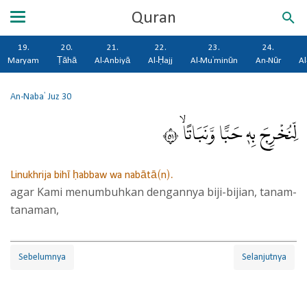
Quran
19.
20.
21.
22.
23.
24.
Maryam
Ṭāhā
Al-Anbiyā
Al-Ḥajj
Al-Mu'minūn
An-Nūr
Al
An-Naba'
Juz 30
لِّنُخْرِجَ بِهٖ حَبًّا وَّنَبَاتًاۙ ١٥
Linukhrija bihī ḥabbaw wa nabātā(n).
agar Kami menumbuhkan dengannya biji-bijian, tanam-
tanaman,
Sebelumnya
Selanjutnya