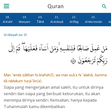
Quran
18.
19.
20.
21.
22.
23.
Al-Kahf
Maryam
Ṭāhā
Al-Anbiyā
Al-Ḥajj
Al-Mu'minūn
A
Al-Jāṡiyah
Juz 25
مَنْ عَمِلَ صَالِحًا فَلِنَفْسِهٖۚ وَمَنْ اَسَاۤءَ فَعَلَيْهَا ۖ ثُمَّ اِلٰى
رَبِّكُمْ تُرْجَعُوْنَ ١٥
Man ‘amila ṣāliḥan fa linafsih(ī), wa man asā'a fa ‘alaihā, ṡumma
ilā rabbikum turja‘ūn(a).
Siapa yang mengerjakan amal saleh, itu untuk dirinya
sendiri dan siapa yang berbuat keburukan, itu akan
menimpa dirinya sendiri. Kemudian, hanya kepada
Tuhanmulah kamu dikembalikan.