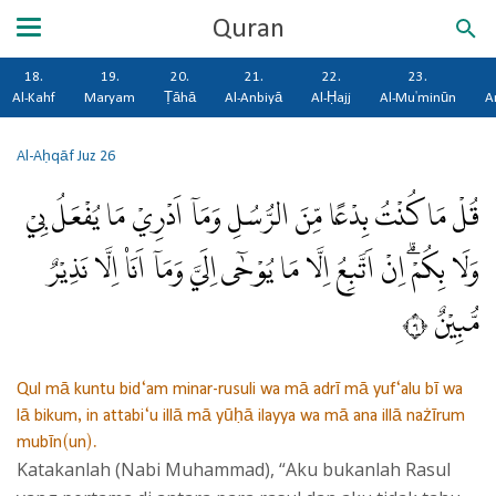
Quran
18.
19.
20.
21.
22.
23.
Al-Kahf
Maryam
Ṭāhā
Al-Anbiyā
Al-Ḥajj
Al-Mu'minūn
A
Al-Aḥqāf
Juz 26
قُلْ مَا كُنْتُ بِدْعًا مِّنَ الرُّسُلِ وَمَآ اَدْرِيْ مَا يُفْعَلُ بِيْ
وَلَا بِكُمْۗ اِنْ اَتَّبِعُ اِلَّا مَا يُوْحٰٓى اِلَيَّ وَمَآ اَنَا۠ اِلَّا نَذِيْرٌ
مُّبِيْنٌ ٩
Qul mā kuntu bid‘am minar-rusuli wa mā adrī mā yuf‘alu bī wa
lā bikum, in attabi‘u illā mā yūḥā ilayya wa mā ana illā nażīrum
mubīn(un).
Katakanlah (Nabi Muhammad), “Aku bukanlah Rasul