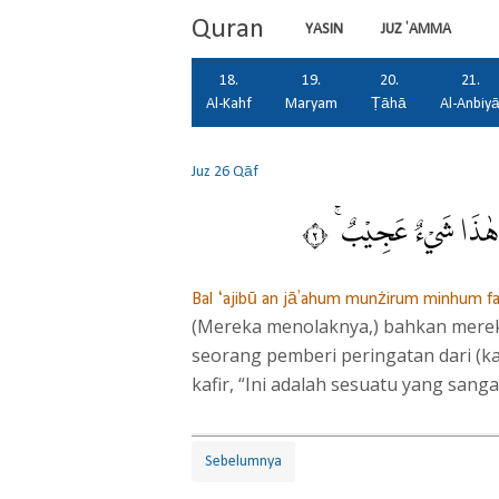
Quran
YASIN
JUZ 'AMMA
18.
19.
20.
21.
Al-Kahf
Maryam
Ṭāhā
Al-Anbiy
Juz 26
Qāf
َ هٰذَا شَيْءٌ عَجِيْبٌ ۚ ٢
Bal ‘ajibū an jā'ahum munżirum minhum faq
(Mereka menolaknya,) bahkan merek
seorang pemberi peringatan dari (k
kafir, “Ini adalah sesuatu yang san
Sebelumnya