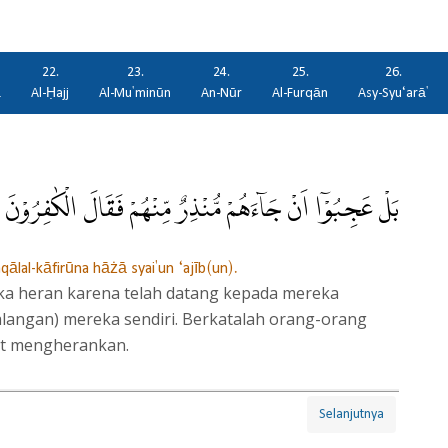
22.
23.
24.
25.
26.
ā
Al-Ḥajj
Al-Mu'minūn
An-Nūr
Al-Furqān
Asy-Syu‘arā'
بَلْ عَجِبُوْٓا اَنْ جَاۤءَهُمْ مُّنْذِرٌ مِّنْهُمْ فَقَالَ الْكٰفِرُوْن
ālal-kāfirūna hāżā syai'un ‘ajīb(un).
a heran karena telah datang kepada mereka
alangan) mereka sendiri. Berkatalah orang-orang
gat mengherankan.
Selanjutnya