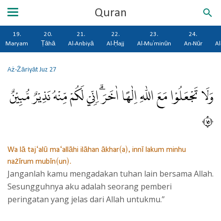
Quran
19.
20.
21.
22.
23.
24.
Maryam
Ṭāhā
Al-Anbiyā
Al-Ḥajj
Al-Mu'minūn
An-Nūr
Al
Aż-Żāriyāt
Juz 27
وَلَا تَجْعَلُوْا مَعَ اللّٰهِ اِلٰهًا اٰخَرَۗ اِنِّيْ لَكُمْ مِّنْهُ نَذِيْرٌ مُّبِيْنٌ
٥١
Wa lā taj‘alū ma‘allāhi ilāhan ākhar(a), innī lakum minhu
nażīrum mubīn(un).
Janganlah kamu mengadakan tuhan lain bersama Allah.
Sesungguhnya aku adalah seorang pemberi
peringatan yang jelas dari Allah untukmu.”