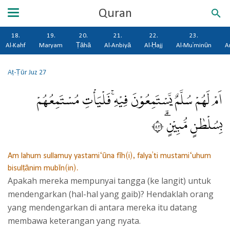
Quran
18.
19.
20.
21.
22.
23.
Al-Kahf
Maryam
Ṭāhā
Al-Anbiyā
Al-Ḥajj
Al-Mu'minūn
A
Aṭ-Ṭūr
Juz 27
اَمْ لَهُمْ سُلَّمٌ يَّسْتَمِعُوْنَ فِيْهِۚ فَلْيَأْتِ مُسْتَمِعُهُمْ
بِسُلْطٰنٍ مُّبِيْنٍۗ ٣٨
Am lahum sullamuy yastami‘ūna fīh(i), falya'ti mustami‘uhum
bisulṭānim mubīn(in).
Apakah mereka mempunyai tangga (ke langit) untuk
mendengarkan (hal-hal yang gaib)? Hendaklah orang
yang mendengarkan di antara mereka itu datang
membawa keterangan yang nyata.