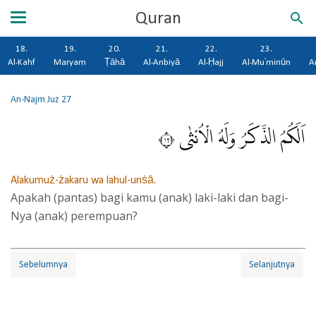
Quran
18.
19.
20.
21.
22.
23.
Al-Kahf
Maryam
Ṭāhā
Al-Anbiyā
Al-Ḥajj
Al-Mu'minūn
A
An-Najm
Juz 27
اَلَكُمُ الذَّكَرُ وَلَهُ الْاُنْثٰى ٢١
Alakumuż-żakaru wa lahul-unṡā.
Apakah (pantas) bagi kamu (anak) laki-laki dan bagi-
Nya (anak) perempuan?
Sebelumnya
Selanjutnya