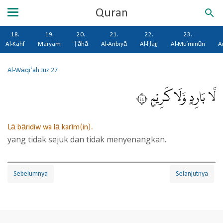
Quran
18.
19.
20.
21.
22.
23.
Al-Kahf
Maryam
Ṭāhā
Al-Anbiyā
Al-Ḥajj
Al-Mu'minūn
A
Al-Wāqi‘ah
Juz 27
لَّا بَارِدٍ وَّلَا كَرِيْمٍ ٤٤
Lā bāridiw wa lā karīm(in).
yang tidak sejuk dan tidak menyenangkan.
Sebelumnya
Selanjutnya