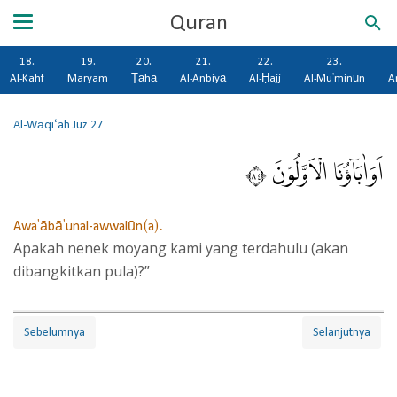
Quran
18.
19.
20.
21.
22.
23.
Al-Kahf
Maryam
Ṭāhā
Al-Anbiyā
Al-Ḥajj
Al-Mu'minūn
A
Al-Wāqi‘ah
Juz 27
اَوَاٰبَاۤؤُنَا الْاَوَّلُوْنَ ٤٨
Awa'ābā'unal-awwalūn(a).
Apakah nenek moyang kami yang terdahulu (akan
dibangkitkan pula)?”
Sebelumnya
Selanjutnya