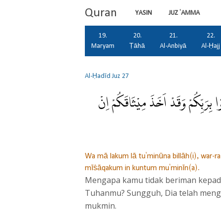
Quran
YASIN
JUZ 'AMMA
19.
20.
21.
22.
Maryam
Ṭāhā
Al-Anbiyā
Al-Ḥajj
Al-Ḥadīd
Juz 27
وْا بِرَبِّكُمْ وَقَدْ اَخَذَ مِيْثَاقَكُمْ اِنْ
Wa mā lakum lā tu'minūna billāh(i), war-r
mīṡāqakum in kuntum mu'minīn(a).
Mengapa kamu tidak beriman kepada
Tuhanmu? Sungguh, Dia telah mengam
mukmin.