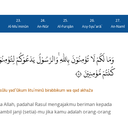
23.
24.
25.
26.
27.
Al-Mu'minūn
An-Nūr
Al-Furqān
Asy-Syu‘arā'
An-Naml
وَمَا لَكُمْ لَا تُؤْمِنُوْنَ بِاللّٰهِ ۚوَالرَّسُوْلُ يَدْعُوْكُمْ لِتُؤْمِنُ
كُنْتُمْ مُّؤْمِنِيْنَ ٨
asūlu yad‘ūkum litu'minū birabbikum wa qad akhaża
 Allah, padahal Rasul mengajakmu beriman kepada
bil janji (setia)-mu jika kamu adalah orang-orang