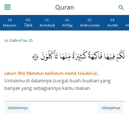
Quran
19.
20.
21.
22.
23.
24.
Maryam
Ṭāhā
Al-Anbiyā
Al-Ḥajj
Al-Mu'minūn
An-Nūr
Al
Az-Zukhruf
Juz 25
لَكُمْ فِيْهَا فَاكِهَةٌ كَثِيْرَةٌ مِّنْهَا تَأْكُلُوْنَ ٧٣
Lakum fīhā fākihatun kaṡīratum minhā ta'kulūn(a).
Untukmu di dalamnya (surga) buah-buahan yang
banyak yang sebagiannya kamu makan.
Sebelumnya
Selanjutnya