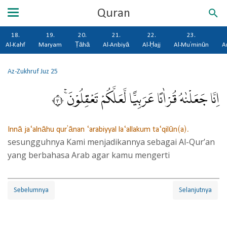
Quran
18.
19.
20.
21.
22.
23.
Al-Kahf
Maryam
Ṭāhā
Al-Anbiyā
Al-Ḥajj
Al-Mu'minūn
A
Az-Zukhruf
Juz 25
اِنَّا جَعَلْنٰهُ قُرْاٰنًا عَرَبِيًّا لَّعَلَّكُمْ تَعْقِلُوْنَۚ ٣
Innā ja‘alnāhu qur'ānan ‘arabiyyal la‘allakum ta‘qilūn(a).
sesungguhnya Kami menjadikannya sebagai Al-Qur’an
yang berbahasa Arab agar kamu mengerti
Sebelumnya
Selanjutnya