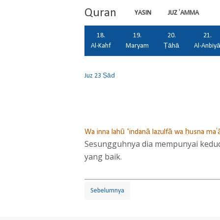
Quran
YASIN
JUZ 'AMMA
18.
19.
20.
21.
Al-Kahf
Maryam
Ṭāhā
Al-Anbiy
Juz 23
Ṣād
Wa inna lahū ‘indanā lazulfā wa ḥusna ma'ā
Sesungguhnya dia mempunyai kedudu
yang baik.
Sebelumnya