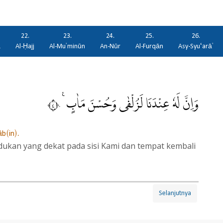
22.
23.
24.
25.
26.
ā
Al-Ḥajj
Al-Mu'minūn
An-Nūr
Al-Furqān
Asy-Syu‘arā'
وَاِنَّ لَهٗ عِنْدَنَا لَزُلْفٰى وَحُسْنَ مَاٰبٍ ࣖ ٤٠
b(in).
kan yang dekat pada sisi Kami dan tempat kembali
Selanjutnya