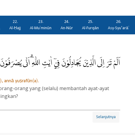
22.
23.
24.
25.
26.
ā
Al-Ḥajj
Al-Mu'minūn
An-Nūr
Al-Furqān
Asy-Syu‘arā'
اَلَمْ تَرَ اِلَى الَّذِيْنَ يُجَادِلُوْنَ فِيْٓ اٰيٰتِ اللّٰهِ ۗاَنّٰى يُصْرَفُوْنَۚ ٩
(i), annā yuṣrafūn(a).
rang-orang yang (selalu) membantah ayat-ayat
lingkan?
Selanjutnya