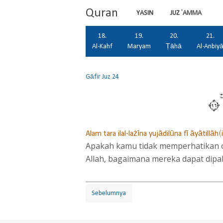
Quran
YASIN
JUZ 'AMMA
18.
19.
20.
21.
Al-Kahf
Maryam
Ṭāhā
Al-Anbiy
Gāfir
Juz 24
٦
Alam tara ilal-lażīna yujādilūna fī āyātillāh
Apakah kamu tidak memperhatikan o
Allah, bagaimana mereka dapat dipa
Sebelumnya