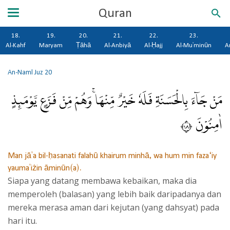
Quran
18.
19.
20.
21.
22.
23.
Al-Kahf
Maryam
Ṭāhā
Al-Anbiyā
Al-Ḥajj
Al-Mu'minūn
A
An-Naml
Juz 20
مَنْ جَاۤءَ بِالْحَسَنَةِ فَلَهٗ خَيْرٌ مِّنْهَاۚ وَهُمْ مِّنْ فَزَعٍ يَّوْمَىِٕذٍ
اٰمِنُوْنَ ٨٩
Man jā'a bil-ḥasanati falahū khairum minhā, wa hum min faza‘iy
yauma'iżin āminūn(a).
Siapa yang datang membawa kebaikan, maka dia
memperoleh (balasan) yang lebih baik daripadanya dan
mereka merasa aman dari kejutan (yang dahsyat) pada
hari itu.