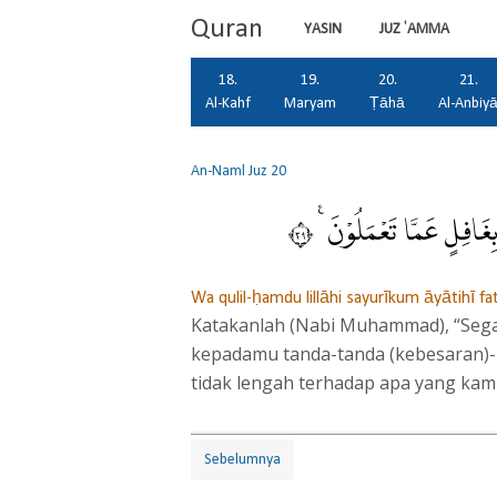
Quran
YASIN
JUZ 'AMMA
18.
19.
20.
21.
Al-Kahf
Maryam
Ṭāhā
Al-Anbiy
An-Naml
Juz 20
ِغَافِلٍ عَمَّا تَعْمَلُوْنَ ࣖ ٩٣
Wa qulil-ḥamdu lillāhi sayurīkum āyātihī f
Katakanlah (Nabi Muhammad), “Segal
kepadamu tanda-tanda (kebesaran)
tidak lengah terhadap apa yang kam
Sebelumnya