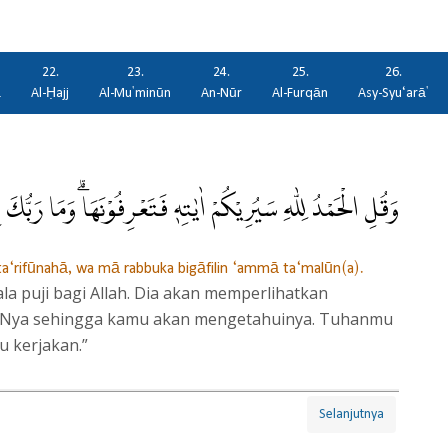
22.
23.
24.
25.
26.
ā
Al-Ḥajj
Al-Mu'minūn
An-Nūr
Al-Furqān
Asy-Syu‘arā'
وَقُلِ الْحَمْدُ لِلّٰهِ سَيُرِيْكُمْ اٰيٰتِهٖ فَتَعْرِفُوْنَهَاۗ وَمَا رَبُّكَ ب
ata‘rifūnahā, wa mā rabbuka bigāfilin ‘ammā ta‘malūn(a).
a puji bagi Allah. Dia akan memperlihatkan
-Nya sehingga kamu akan mengetahuinya. Tuhanmu
u kerjakan.”
Selanjutnya