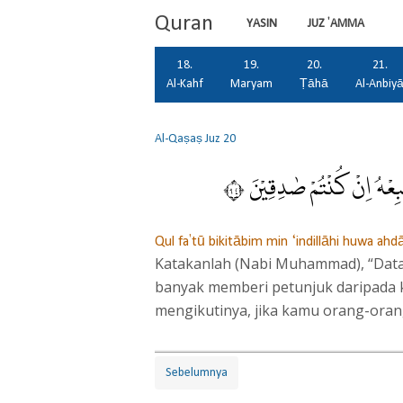
Quran
YASIN
JUZ 'AMMA
18.
19.
20.
21.
Al-Kahf
Maryam
Ṭāhā
Al-Anbiy
Al-Qaṣaṣ
Juz 20
ِعْهُ اِنْ كُنْتُمْ صٰدِقِيْنَ ٤٩
Qul fa'tū bikitābim min ‘indillāhi huwa ah
Katakanlah (Nabi Muhammad), “Datang
banyak memberi petunjuk daripada k
mengikutinya, jika kamu orang-oran
Sebelumnya