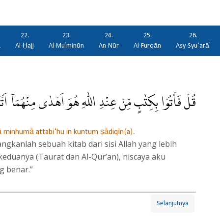
22.
23.
24.
25.
26.
ā
Al-Ḥajj
Al-Mu'minūn
An-Nūr
Al-Furqān
Asy-Syu‘arā'
قُلْ فَأْتُوْا بِكِتٰبٍ مِّنْ عِنْدِ اللّٰهِ هُوَ اَهْدٰى مِنْهُمَآ اَتَّب
dā minhumā attabi‘hu in kuntum ṣādiqīn(a).
kanlah sebuah kitab dari sisi Allah yang lebih
eduanya (Taurat dan Al-Qur’an), niscaya aku
g benar.”
Selanjutnya