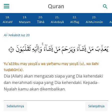
Quran
18.
19.
20.
21.
22.
23.
Al-Kahf
Maryam
Ṭāhā
Al-Anbiyā
Al-Ḥajj
Al-Mu'minūn
A
Al-‘Ankabūt
Juz 20
يُعَذِّبُ مَنْ يَّشَاۤءُ وَيَرْحَمُ مَنْ يَّشَاۤءُ ۚوَاِلَيْهِ تُقْلَبُوْنَ ٢١
Yu‘ażżibu may yasyā'u wa yarḥamu may yasyā'(u), wa ilaihi
tuqlabūn(a).
Dia (Allah) akan mengazab siapa yang Dia kehendaki
dan merahmati siapa yang Dia kehendaki. Kepada-
Nyalah kamu akan dikembalikan.
Sebelumnya
Selanjutnya