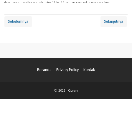
dalamnya terdapat bacaan tasbih. Ayat 17 dan 18 menerangkan waktu salat yang lima.
Sebelumnya
Selanjutnya
Beranda
Privacy Policy
Kontak
© 2023 -
Quran