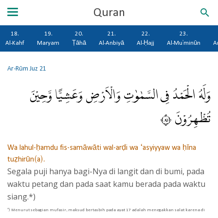
Quran
18.
19.
20.
21.
22.
23.
Al-Kahf
Maryam
Ṭāhā
Al-Anbiyā
Al-Ḥajj
Al-Mu'minūn
A
Ar-Rūm
Juz 21
وَلَهُ الْحَمْدُ فِى السَّمٰوٰتِ وَالْاَرْضِ وَعَشِيًّا وَّحِيْنَ
تُظْهِرُوْنَ ١٨
Wa lahul-ḥamdu fis-samāwāti wal-arḍi wa ‘asyiyyaw wa ḥīna
tuẓhirūn(a).
Segala puji hanya bagi-Nya di langit dan di bumi, pada
waktu petang dan pada saat kamu berada pada waktu
siang.*)
*) Menurut sebagian mufasir, maksud bertasbih pada ayat 17 adalah menegakkan salat karena di