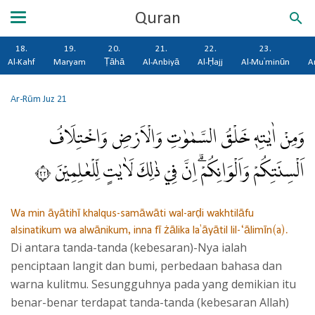
Quran
18.
19.
20.
21.
22.
23.
Al-Kahf
Maryam
Ṭāhā
Al-Anbiyā
Al-Ḥajj
Al-Mu'minūn
A
Ar-Rūm
Juz 21
وَمِنْ اٰيٰتِهٖ خَلْقُ السَّمٰوٰتِ وَالْاَرْضِ وَاخْتِلَافُ
اَلْسِنَتِكُمْ وَاَلْوَانِكُمْۗ اِنَّ فِيْ ذٰلِكَ لَاٰيٰتٍ لِّلْعٰلِمِيْنَ ٢٢
Wa min āyātihī khalqus-samāwāti wal-arḍi wakhtilāfu
alsinatikum wa alwānikum, inna fī żālika la'āyātil lil-‘ālimīn(a).
Di antara tanda-tanda (kebesaran)-Nya ialah
penciptaan langit dan bumi, perbedaan bahasa dan
warna kulitmu. Sesungguhnya pada yang demikian itu
benar-benar terdapat tanda-tanda (kebesaran Allah)