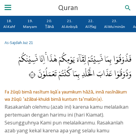
Quran
18.
19.
20.
21.
22.
23.
Al-Kahf
Maryam
Ṭāhā
Al-Anbiyā
Al-Ḥajj
Al-Mu'minūn
A
As-Sajdah
Juz 21
فَذُوْقُوْا بِمَا نَسِيْتُمْ لِقَاۤءَ يَوْمِكُمْ هٰذَاۚ اِنَّا نَسِيْنٰكُمْ
وَذُوْقُوْا عَذَابَ الْخُلْدِ بِمَا كُنْتُمْ تَعْمَلُوْنَ ١٤
Fa żūqū bimā nasītum liqā'a yaumikum hāżā, innā nasīnākum
wa żūqū ‘ażābal-khuldi bimā kuntum ta‘malūn(a).
Rasakanlah olehmu (azab ini) karena kamu melalaikan
pertemuan dengan harimu ini (hari Kiamat).
Sesungguhnya Kami pun melalaikanmu. Rasakanlah
azab yang kekal karena apa yang selalu kamu