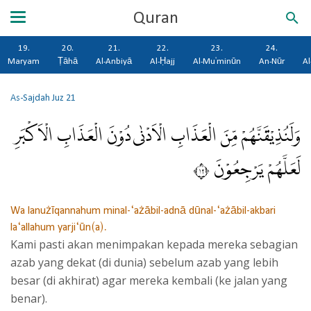
Quran
19.
20.
21.
22.
23.
24.
Maryam
Ṭāhā
Al-Anbiyā
Al-Ḥajj
Al-Mu'minūn
An-Nūr
Al
As-Sajdah
Juz 21
وَلَنُذِيْقَنَّهُمْ مِّنَ الْعَذَابِ الْاَدْنٰى دُوْنَ الْعَذَابِ الْاَكْبَرِ
لَعَلَّهُمْ يَرْجِعُوْنَ ٢١
Wa lanużīqannahum minal-‘ażābil-adnā dūnal-‘ażābil-akbari
la‘allahum yarji‘ūn(a).
Kami pasti akan menimpakan kepada mereka sebagian
azab yang dekat (di dunia) sebelum azab yang lebih
besar (di akhirat) agar mereka kembali (ke jalan yang
benar).