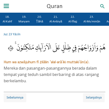
Quran
18.
19.
20.
21.
22.
23.
Al-Kahf
Maryam
Ṭāhā
Al-Anbiyā
Al-Ḥajj
Al-Mu'minūn
A
Juz 23
Yāsīn
هُمْ وَاَزْوَاجُهُمْ فِيْ ظِلٰلٍ عَلَى الْاَرَاۤىِٕكِ مُتَّكِـُٔوْنَ ۚ ٥٦
Hum wa azwājuhum fī ẓilālin ‘alal-arā'iki muttaki'ūn(a).
Mereka dan pasangan-pasangannya berada dalam
tempat yang teduh sambil berbaring di atas ranjang
berkelambu.
Sebelumnya
Selanjutnya