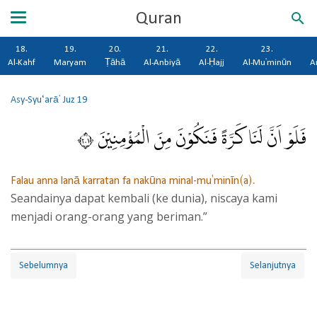
Quran
18.
19.
20.
21.
22.
23.
Al-Kahf
Maryam
Ṭāhā
Al-Anbiyā
Al-Ḥajj
Al-Mu'minūn
A
Asy-Syu‘arā'
Juz 19
فَلَوْ اَنَّ لَنَا كَرَّةً فَنَكُوْنَ مِنَ الْمُؤْمِنِيْنَ ١٠٢
Falau anna lanā karratan fa nakūna minal-mu'minīn(a).
Seandainya dapat kembali (ke dunia), niscaya kami
menjadi orang-orang yang beriman.”
Sebelumnya
Selanjutnya