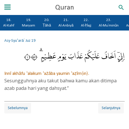
Quran
18.
19.
20.
21.
22.
23.
Al-Kahf
Maryam
Ṭāhā
Al-Anbiyā
Al-Ḥajj
Al-Mu'minūn
A
Asy-Syu‘arā'
Juz 19
اِنِّيْٓ اَخَافُ عَلَيْكُمْ عَذَابَ يَوْمٍ عَظِيْمٍ ۗ ١٣٥
Innī akhāfu ‘alaikum ‘ażāba yaumin ‘aẓīm(in).
Sesungguhnya aku takut bahwa kamu akan ditimpa
azab pada hari yang dahsyat.”
Sebelumnya
Selanjutnya