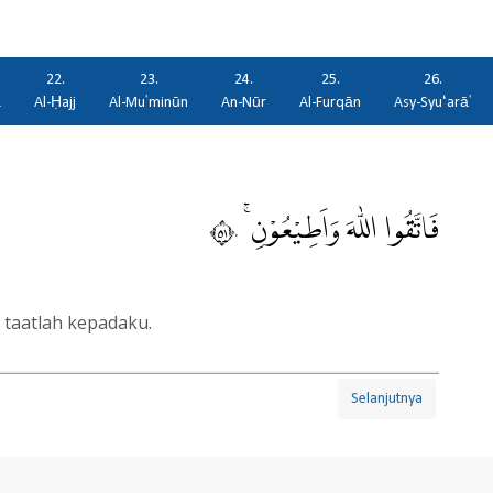
22.
23.
24.
25.
26.
ā
Al-Ḥajj
Al-Mu'minūn
An-Nūr
Al-Furqān
Asy-Syu‘arā'
فَاتَّقُوا اللّٰهَ وَاَطِيْعُوْنِ ۚ ١٥٠
 taatlah kepadaku.
Selanjutnya