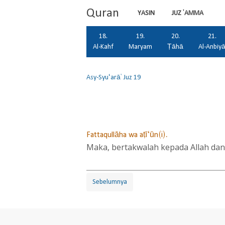
Quran
YASIN
JUZ 'AMMA
18.
19.
20.
21.
Al-Kahf
Maryam
Ṭāhā
Al-Anbiy
Asy-Syu‘arā'
Juz 19
Fattaqullāha wa aṭī‘ūn(i).
Maka, bertakwalah kepada Allah dan
Sebelumnya