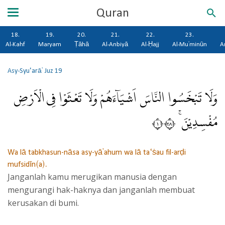
Quran
18.
19.
20.
21.
22.
23.
Al-Kahf
Maryam
Ṭāhā
Al-Anbiyā
Al-Ḥajj
Al-Mu'minūn
A
Asy-Syu‘arā'
Juz 19
وَلَا تَبْخَسُوا النَّاسَ اَشْيَاۤءَهُمْ وَلَا تَعْثَوْا فِى الْاَرْضِ
مُفْسِدِيْنَ ۚ ١٨٣
Wa lā tabkhasun-nāsa asy-yā'ahum wa lā ta‘ṡau fil-arḍi
mufsidīn(a).
Janganlah kamu merugikan manusia dengan
mengurangi hak-haknya dan janganlah membuat
kerusakan di bumi.