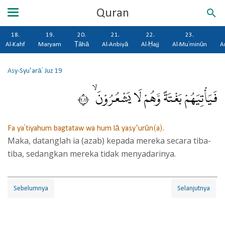
Quran
18.
19.
20.
21.
22.
23.
Al-Kahf
Maryam
Ṭāhā
Al-Anbiyā
Al-Ḥajj
Al-Mu'minūn
A
Asy-Syu‘arā'
Juz 19
فَيَأْتِيَهُمْ بَغْتَةً وَّهُمْ لَا يَشْعُرُوْنَ ۙ ٢٠٢
Fa ya'tiyahum bagtataw wa hum lā yasy‘urūn(a).
Maka, datanglah ia (azab) kepada mereka secara tiba-
tiba, sedangkan mereka tidak menyadarinya.
Sebelumnya
Selanjutnya