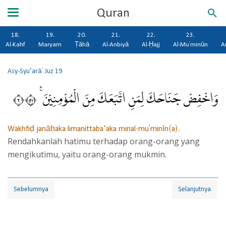
Quran
18.
19.
20.
21.
22.
23.
Al-Kahf
Maryam
Ṭāhā
Al-Anbiyā
Al-Ḥajj
Al-Mu'minūn
A
Asy-Syu‘arā'
Juz 19
وَاخْفِضْ جَنَاحَكَ لِمَنِ اتَّبَعَكَ مِنَ الْمُؤْمِنِيْنَ ۚ ٢١٥
Wakhfiḍ janāḥaka limanittaba‘aka minal-mu'minīn(a).
Rendahkanlah hatimu terhadap orang-orang yang
mengikutimu, yaitu orang-orang mukmin.
Sebelumnya
Selanjutnya