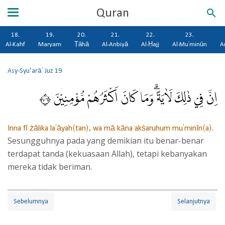
Quran
18.
19.
20.
21.
22.
23.
Al-Kahf
Maryam
Ṭāhā
Al-Anbiyā
Al-Ḥajj
Al-Mu'minūn
A
Asy-Syu‘arā'
Juz 19
اِنَّ فِيْ ذٰلِكَ لَاٰيَةً ۗوَمَا كَانَ اَكْثَرُهُمْ مُّؤْمِنِيْنَ ٦٧
Inna fī żālika la'āyah(tan), wa mā kāna akṡaruhum mu'minīn(a).
Sesungguhnya pada yang demikian itu benar-benar
terdapat tanda (kekuasaan Allah), tetapi kebanyakan
mereka tidak beriman.
Sebelumnya
Selanjutnya