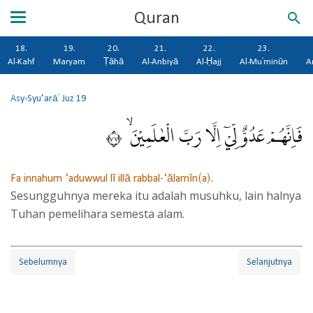
Quran
18.
19.
20.
21.
22.
23.
Al-Kahf
Maryam
Ṭāhā
Al-Anbiyā
Al-Ḥajj
Al-Mu'minūn
A
Asy-Syu‘arā'
Juz 19
فَاِنَّهُمْ عَدُوٌّ لِّيْٓ اِلَّا رَبَّ الْعٰلَمِيْنَ ۙ ٧٧
Fa innahum ‘aduwwul lī illā rabbal-‘ālamīn(a).
Sesungguhnya mereka itu adalah musuhku, lain halnya
Tuhan pemelihara semesta alam.
Sebelumnya
Selanjutnya