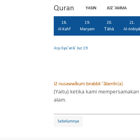
Quran
YASIN
JUZ 'AMMA
18.
19.
20.
21.
Al-Kahf
Maryam
Ṭāhā
Al-Anbiy
Asy-Syu‘arā'
Juz 19
Iż nusawwīkum birabbil-‘ālamīn(a).
(Yaitu) ketika kami mempersamakan
alam.
Sebelumnya