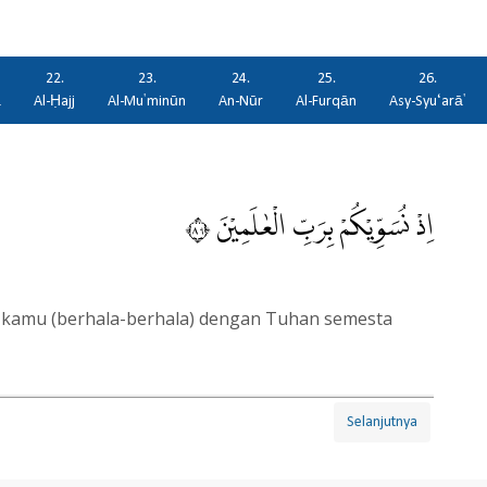
22.
23.
24.
25.
26.
ā
Al-Ḥajj
Al-Mu'minūn
An-Nūr
Al-Furqān
Asy-Syu‘arā'
اِذْ نُسَوِّيْكُمْ بِرَبِّ الْعٰلَمِيْنَ ٩٨
 kamu (berhala-berhala) dengan Tuhan semesta
Selanjutnya