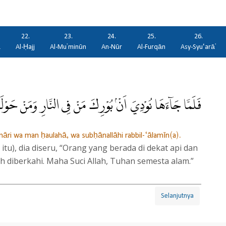
22.
23.
24.
25.
26.
ā
Al-Ḥajj
Al-Mu'minūn
An-Nūr
Al-Furqān
Asy-Syu‘arā'
فَلَمَّا جَاۤءَهَا نُوْدِيَ اَنْۢ بُوْرِكَ مَنْ فِى النَّارِ وَمَنْ حَوْلَه
āri wa man ḥaulahā, wa subḥānallāhi rabbil-‘ālamīn(a).
 itu), dia diseru, “Orang yang berada di dekat api dan
ah diberkahi. Maha Suci Allah, Tuhan semesta alam.”
Selanjutnya