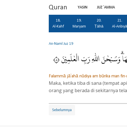
Quran
YASIN
JUZ 'AMMA
18.
19.
20.
21.
Al-Kahf
Maryam
Ṭāhā
Al-Anbiy
An-Naml
Juz 19
َاۗ وَسُبْحٰنَ اللّٰهِ رَبِّ الْعٰلَمِيْنَ ٨
Falammā jā'ahā nūdiya am būrika man fin-n
Maka, ketika tiba di sana (tempat api
orang yang berada di sekitarnya tel
Sebelumnya