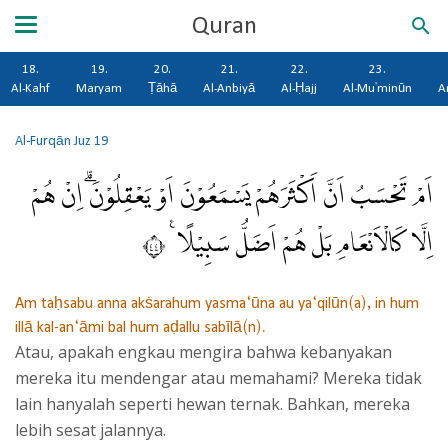
Quran
18.
19.
20.
21.
22.
23.
Al-Kahf
Maryam
Ṭāhā
Al-Anbiyā
Al-Ḥajj
Al-Mu'minūn
A
Al-Furqān
Juz 19
اَمْ تَحْسَبُ اَنَّ اَكْثَرَهُمْ يَسْمَعُوْنَ اَوْ يَعْقِلُوْنَۗ اِنْ هُمْ
اِلَّا كَالْاَنْعَامِ بَلْ هُمْ اَضَلُّ سَبِيْلًا ࣖ ٤٤
Am taḥsabu anna akṡarahum yasma‘ūna au ya‘qilūn(a), in hum
illā kal-an‘āmi bal hum aḍallu sabīlā(n).
Atau, apakah engkau mengira bahwa kebanyakan
mereka itu mendengar atau memahami? Mereka tidak
lain hanyalah seperti hewan ternak. Bahkan, mereka
lebih sesat jalannya.