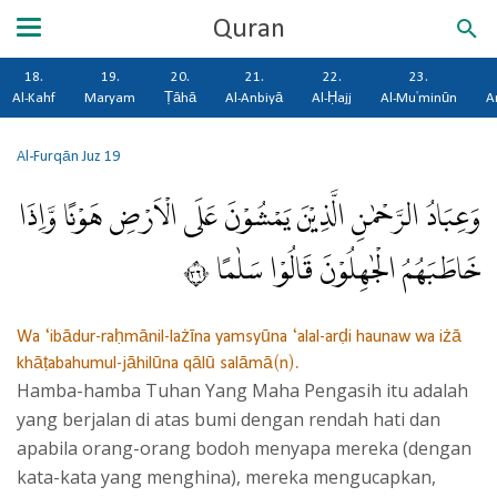
Quran
18.
19.
20.
21.
22.
23.
Al-Kahf
Maryam
Ṭāhā
Al-Anbiyā
Al-Ḥajj
Al-Mu'minūn
A
Al-Furqān
Juz 19
وَعِبَادُ الرَّحْمٰنِ الَّذِيْنَ يَمْشُوْنَ عَلَى الْاَرْضِ هَوْنًا وَّاِذَا
خَاطَبَهُمُ الْجٰهِلُوْنَ قَالُوْا سَلٰمًا ٦٣
Wa ‘ibādur-raḥmānil-lażīna yamsyūna ‘alal-arḍi haunaw wa iżā
khāṭabahumul-jāhilūna qālū salāmā(n).
Hamba-hamba Tuhan Yang Maha Pengasih itu adalah
yang berjalan di atas bumi dengan rendah hati dan
apabila orang-orang bodoh menyapa mereka (dengan
kata-kata yang menghina), mereka mengucapkan,