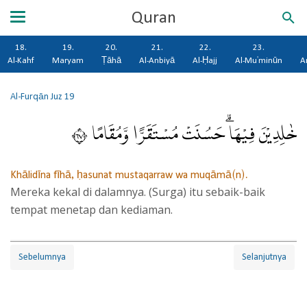
Quran
18.
19.
20.
21.
22.
23.
Al-Kahf
Maryam
Ṭāhā
Al-Anbiyā
Al-Ḥajj
Al-Mu'minūn
A
Al-Furqān
Juz 19
خٰلِدِيْنَ فِيْهَاۗ حَسُنَتْ مُسْتَقَرًّا وَّمُقَامًا ٧٦
Khālidīna fīhā, ḥasunat mustaqarraw wa muqāmā(n).
Mereka kekal di dalamnya. (Surga) itu sebaik-baik
tempat menetap dan kediaman.
Sebelumnya
Selanjutnya