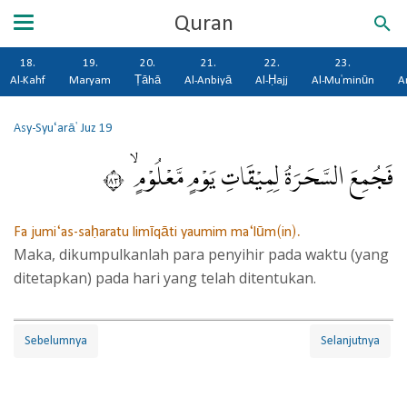
Quran
18.
19.
20.
21.
22.
23.
Al-Kahf
Maryam
Ṭāhā
Al-Anbiyā
Al-Ḥajj
Al-Mu'minūn
A
Asy-Syu‘arā'
Juz 19
فَجُمِعَ السَّحَرَةُ لِمِيْقَاتِ يَوْمٍ مَّعْلُوْمٍ ۙ ٣٨
Fa jumi‘as-saḥaratu limīqāti yaumim ma‘lūm(in).
Maka, dikumpulkanlah para penyihir pada waktu (yang
ditetapkan) pada hari yang telah ditentukan.
Sebelumnya
Selanjutnya