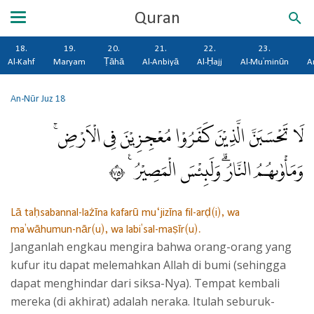
Quran
18.
19.
20.
21.
22.
23.
Al-Kahf
Maryam
Ṭāhā
Al-Anbiyā
Al-Ḥajj
Al-Mu'minūn
A
An-Nūr
Juz 18
لَا تَحْسَبَنَّ الَّذِيْنَ كَفَرُوْا مُعْجِزِيْنَ فِى الْاَرْضِۚ
وَمَأْوٰىهُمُ النَّارُۗ وَلَبِئْسَ الْمَصِيْرُ ࣖ ٥٧
Lā taḥsabannal-lażīna kafarū mu‘jizīna fil-arḍ(i), wa
ma'wāhumun-nār(u), wa labi'sal-maṣīr(u).
Janganlah engkau mengira bahwa orang-orang yang
kufur itu dapat melemahkan Allah di bumi (sehingga
dapat menghindar dari siksa-Nya). Tempat kembali
mereka (di akhirat) adalah neraka. Itulah seburuk-