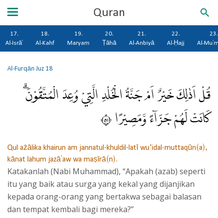
Quran
17.
18.
19.
20.
21.
22.
23.
Al-Isrā'
Al-Kahf
Maryam
Ṭāhā
Al-Anbiyā
Al-Ḥajj
Al-Mu'
Al-Furqān
Juz 18
قُلْ اَذٰلِكَ خَيْرٌ اَمْ جَنَّةُ الْخُلْدِ الَّتِيْ وُعِدَ الْمُتَّقُوْنَۗ
كَانَتْ لَهُمْ جَزَاۤءً وَّمَصِيْرًا ١٥
Qul ażālika khairun am jannatul-khuldil-latī wu‘idal-muttaqūn(a),
kānat lahum jazā'aw wa maṣīrā(n).
Katakanlah (Nabi Muhammad), “Apakah (azab) seperti
itu yang baik atau surga yang kekal yang dijanjikan
kepada orang-orang yang bertakwa sebagai balasan
dan tempat kembali bagi mereka?”