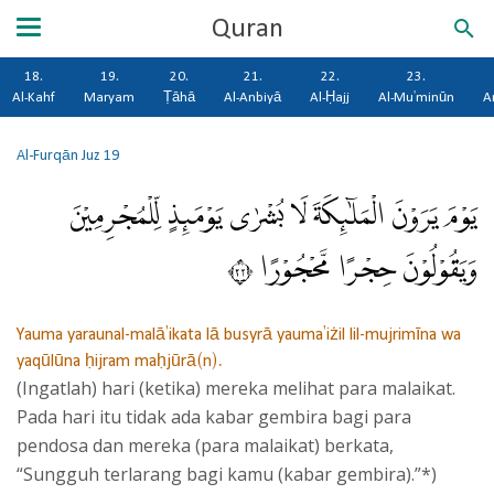
Quran
18.
19.
20.
21.
22.
23.
Al-Kahf
Maryam
Ṭāhā
Al-Anbiyā
Al-Ḥajj
Al-Mu'minūn
A
Al-Furqān
Juz 19
يَوْمَ يَرَوْنَ الْمَلٰۤىِٕكَةَ لَا بُشْرٰى يَوْمَىِٕذٍ لِّلْمُجْرِمِيْنَ
وَيَقُوْلُوْنَ حِجْرًا مَّحْجُوْرًا ٢٢
Yauma yaraunal-malā'ikata lā busyrā yauma'iżil lil-mujrimīna wa
yaqūlūna ḥijram maḥjūrā(n).
(Ingatlah) hari (ketika) mereka melihat para malaikat.
Pada hari itu tidak ada kabar gembira bagi para
pendosa dan mereka (para malaikat) berkata,
“Sungguh terlarang bagi kamu (kabar gembira).”*)