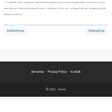
*) Ini adalah suatu ungkapan yang biasa diucapkan oleh orang Arab pada waktu menemui musuh
atau bencana yang tidak dapat dihindari. Ungkapan itu berarti ‘semoga Allah Swt. menghindarkan
bahaya ini dariku’.
Sebelumnya
Selanjutnya
Beranda
Privacy Policy
Kontak
© 2023 -
Quran