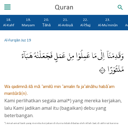
Quran
18.
19.
20.
21.
22.
23.
Al-Kahf
Maryam
Ṭāhā
Al-Anbiyā
Al-Ḥajj
Al-Mu'minūn
A
Al-Furqān
Juz 19
وَقَدِمْنَآ اِلٰى مَا عَمِلُوْا مِنْ عَمَلٍ فَجَعَلْنٰهُ هَبَاۤءً
مَّنْثُوْرًا ٢٣
Wa qadimnā ilā mā ‘amilū min ‘amalin fa ja‘alnāhu habā'am
manṡūrā(n).
Kami perlihatkan segala amal*) yang mereka kerjakan,
lalu Kami jadikan amal itu (bagaikan) debu yang
beterbangan.
*) Amal-amal baik yang mereka kerjakan di dunia tidak dibalas oleh Allah Swt. di akhirat karena