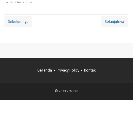
mereka tidak beriman.
Sebelumnya
Selanjutnya
Beranda
Privacy Policy
Kontak
© 2023 -
Quran